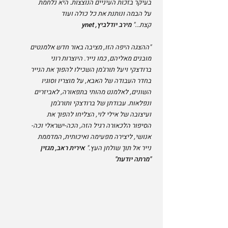
בעיקר בזכות העיניים הנוצצות. היא נלחמת
על הבמה ונותנת את כל כולה ועוד
קצת..."
מירב יודלביץ, ynet
"ההצגה היפה הזו, מציבה באור חדש אלמנטים
מובנים מאליהם, כמו נייר. היוצרות רוני
ברודצקי ויעל תורג'מן השכילו להפוך את הנייר
בחדר העבודה של האבא, על מוצריו וסוגיו
השונים, לאלמנט מהותי בתפאורה, לאביזרים
ונפלאות.
עבודתן של ברודצקי ותורג'מן
ועיצובה של אילי לוי, הצליחו להפוך את
הסיפור הלכאורה רגיל הזה, הכה-ישראלי וכה-
אנושי, ליצירה מפעימה ואיכותית, המדממת
נייר אל תוך שולחן העץ."
אירית ראב, מגזין
"מרתה יודעת"