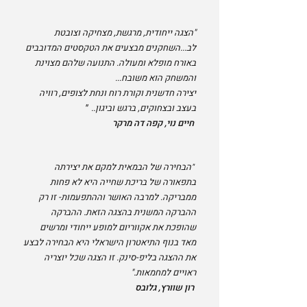
"הצגה ייחודית, מרגשת, מצחיקה וצובטת
לב...השחקנים מבצעים את הטקסטים המדובבים
באורח מופלא ומעולה. התנועה שלהם מצוינת
והמשחק הוא משובח...
יצירה חדשנית וקורת רוח ונחת לצופים, רוויה
בעצב ובצחוקים, ברגש וביגון..
"
חיים נוי, קפה דה מרקר
הבחירה של הבמאית למקם את יצירתה
"
בתפאורה של בריכת שחייה היא לא פחות
ממבריקה. למרבה האושר וההתפעמות- זו רק
ההברקה המשנית בהצגה הזאת. ההברקה
שהופכת את אקווריום למופע ייחודי ומרשים
מאד בנוף התיאטרון הישראלי היא הבחירה לבצע
את ההצגה בליפ-סינק. זו הצגה שכל יוצריה
ראויים למחמאות."
רון שוורץ, גלובס