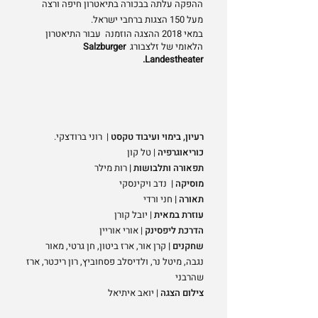
ההפקה עלתה בבכורה בתיאטרון חיפה ורצה
מעל 150 הצגות ברחבי ישראל.
במאי 2018 ההצגה הוזמנה עבור התיאטרון
הלאומי של זלצבורג
Salzburger
Landestheater.
רעיון, בימוי ועיבוד טקסט
| רוני ברודצקי.
כוריאוגרפיה
| טל קון
תפאורה ותלבושות |
רות מילר
מוסיקה |
נדב ויקינסקי
תאורה |
חני ורדי
עוזרת במאית
| יובל קורן
הדרכת ליפסינק
| אורי אוריין
שחקנים |
קרן אור, ארז ביטון, חן גרטי, מאור
נגבה, מיטל נר, ולדיסלב פסחוביץ, רון ריכטר, ארז
שהרבני
צילום הצגה
| יואב איתיאל