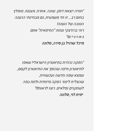
"חוויה יוצאת דופן. שונה. אחרת. מענגת. מומלץ
בחום רב... זו חד משמעית, גם מבחינתי ההצגה
הטובה של השנה!
רוני ברודצקי וצוות ”החיפאית” אתם
ג-א-ו-נ-י-ם!"
מיכל שרגיל בן סירה, סלונה
"הפקה נהדרת בתיאטרון הישראלי! שאפו
לתיאטרון חיפה שהופך את התיאטרון לקסם,
שמצא שפה חדשה ועכשווית,
שהצליח ליצור הפקה מיוחדת ולתת במה
לשחקנים נפלאים. רוצו לראות!!!"
יפית לוי, סלונה